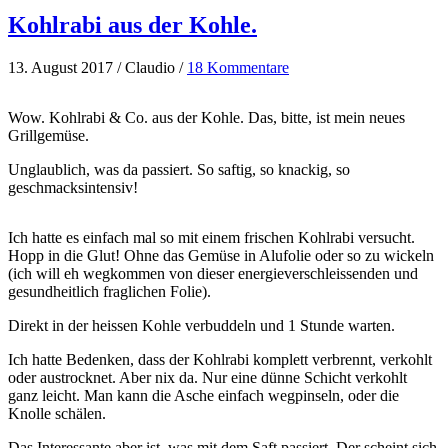
Kohlrabi aus der Kohle.
13. August 2017 / Claudio /
18 Kommentare
Wow. Kohlrabi
& Co. aus der
Kohle
. Das, bitte, ist mein neues
Grillgemüse.
Unglaublich, was da passiert. So saftig, so knackig, so
geschmacksintensiv!
Ich hatte es einfach mal so mit einem frischen Kohlrabi versucht.
Hopp in die Glut! Ohne das Gemüse in Alufolie oder so zu wickeln
(ich will eh wegkommen von dieser energieverschleissenden und
gesundheitlich fraglichen Folie).
Direkt in der heissen Kohle verbuddeln und 1 Stunde warten.
Ich hatte Bedenken, dass der Kohlrabi komplett verbrennt, verkohlt
oder austrocknet. Aber nix da. Nur eine dünne Schicht verkohlt
ganz leicht. Man kann die Asche einfach wegpinseln, oder die
Knolle schälen.
Das Interessante aber ist, was mit dem Saft passiert. Der scheint sich