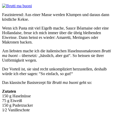
Faszinierend: Aus einer Masse werden Klumpen und daraus dann
köstliche Kekse.
Wenn ich Pasta mit viel Eigelb mache, Sauce Béarnaise oder eine
Hollandaise, freue ich mich immer über die übrig bleibenden
Eiweisse. Dann heisst es wieder: Amaretti, Meringues oder
Makronen backen.
Am liebsten mache ich die italienischen Haselnussmakronen
Brutti
ma buoni –
übersetzt
:
„hässlich, aber gut“. So heissen sie ihrer
Unförmigkeit wegen.
Der Vorteil ist, sie sind recht unkompliziert herzustellen, deshalb
würde ich eher sagen: “So einfach, so gut!“
Das klassische Basisrezept für
Brutti ma buoni
geht so:
Zutaten
150 g Haselnüsse
75 g Eiweiß
150 g Puderzucker
1⁄2 Vanilleschote