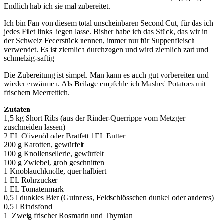
Endlich hab ich sie mal zubereitet.
Ich bin Fan von diesem total unscheinbaren Second Cut, für das ich
jedes Filet links liegen lasse. Bisher habe ich das Stück, das wir in
der Schweiz Federstück nennen, immer nur für Suppenfleisch
verwendet. Es ist ziemlich durchzogen und wird ziemlich zart und
schmelzig-saftig.
Die Zubereitung ist simpel. Man kann es auch gut vorbereiten und
wieder erwärmen. Als Beilage empfehle ich Mashed Potatoes mit
frischem Meerrettich.
Zutaten
1,5 kg Short Ribs (aus der Rinder-Querrippe vom Metzger
zuschneiden lassen)
2 EL Olivenöl oder Bratfett 1EL Butter
200 g Karotten, gewürfelt
100 g Knollensellerie, gewürfelt
100 g Zwiebel, grob geschnitten
1 Knoblauchknolle, quer halbiert
1 EL Rohrzucker
1 EL Tomatenmark
0,5 l dunkles Bier (Guinness, Feldschlösschen dunkel oder anderes)
0,5 l Rindsfond
1 Zweig frischer Rosmarin und Thymian