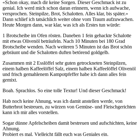
«Schon okay, mach dir keine Sorgen. Dieser Geschmack ist zu
genial. Ich werd mich schon daran erinnern, wenn ich aufwache,
versprochen. Steinpilze, Brot, Schalotten. Alles klar, bis später.»
Dann schlief ich tatsächlich weiter ohne vom Traum aufzuwachen.
Heute Morgen dann, war klar, was ich als Erstes tun würde:
1 Brotscheibe im Ofen rösten. Daneben 1 fein gehackte Schalotte
mit etwas Olivenöl beträufeln. Nach 10 Minuten bei 180 Grad
Brotscheibe wenden. Nach weiteren 5 Minuten ist das Brot schön
gebräunt und die Schalotten duften betörend goldgelb.
Zusammen mit 2 Esslöffel sehr guten getrockneten Steinpilzen,
einem halben Kaffeelöffel Salz, einem halben Kaffeelöffel Olivenöl
und frisch gemahlenem Kampotpfeffer habe ich dann alles fein
gemixt.
Boah. Sprachlos. So eine tolle Textur! Und dieser Geschmack!
Hab noch keine Ahnung, was ich damit anstellen werde, von
Butterbrot bestreuen, zu würzen von Gemüse- und Fleischgerichten
kann ich mir alles vorstellen.
Sogar dünne Apfelscheiben damit bestreuen und aufschichten, keine
Ahnung.
Probiert es mal. Vielleicht fällt euch was Geniales ein.