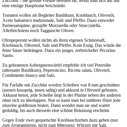
Zucchini – die grösste Freude bereiten sie, wenn man sich auf nur
eine einzige Hauptzutat beschränkt.
Tomaten wollen als Begleiter Basilikum, Knoblauch, Olivenöl,
Aceto balsamico tradizionale, Salz und Pfeffer. Dazu entweder
Parmesanspäne, gezupfte Mozzarella oder Stracciatella.
Allerhöchstens noch Taggiasche Oliven.
Ofenpeperoni wollen nichts als ihren eigenen Schmorsaft,
Knoblauch, Olivenöl, Salz und Pfeffer. Kein Essig. Das würde die
feine Säure bedrängen. Dazu ein junger, zerbröckelter Pecorino
Sardo.
Zu gebratenen Auberginenwürfel empfehle ich viel Petersilie
(alternativ Basilikum), Peperoncino, Ricotta salata, Olivenöl,
Condimento bianco und Salz.
Für Farfalle mit Zucchini werden Scheiben von 8 mm geschnitten
(aussen knusprig, innen saftig) und akkurat in Olivenöl gebraten.
Akkurat heisst, jede Scheibe liegt in der Pfanne neben der anderen
ohne sich zu überlappen. Nur so kann man bei mittlerer Hitze jede
einzelne goldbraun braten. Dann wendet man sie und wartet
geduldig, bis auch diesseits eine schöne Bräunung erscheint.
Gegen Ende zwei gequetschte Knoblauchzehen dazu geben (nur
zum Aromatisieren, nicht zum Mitessen). Würzen mit Salz,