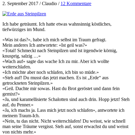
2. September 2017 / Claudio /
12 Kommentare
Ich habe geträumt. Ich hatte etwas wahnsinnig köstliches,
tiefwürziges im Mund.
«Was ist das?», habe ich mich selbst im Traum gefragt.
Mein anderes Ich antwortete: «Ist geil was?»
«Total! Schmeckt nach Steinpilzen und ist irgendwie körnig,
knusprig, salzig …»
«Wach auf» sagte das wache Ich zu mir. Aber ich wollte
weiterschlafen.
«Ich möchte aber noch schlafen, ich bin so müde.»
«Steh auf! Du musst das jetzt machen. Es ist „Erde“ aus
getrockneten Steinpilzen.»
«Geil. Dachte mir sowas. Hast du Brot geröstet und dann fein
gemixt?»
«Ja, und karamellisierte Schalotten sind auch drin. Hopp jetzt! Steh
auf, du Penner.»
«Ja, ich machs ja. Lass mich jetzt noch schlafen», antwortete ich
meinem Traum-Ich.
«Nein, tu das nicht. Nicht weiterschlafen! Du weisst, wie schnell
man seine Träume vergisst. Steh auf, sonst erwachst du und weisst
von nichts mehr.»