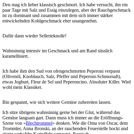
Den mag ich lieber klassisch geschmort. Ich habe versucht, ihn ein
paar Tage mit Salz und Essig einzulegen, aber der Rauchgeschmack
ist zu dominant und zusammen mit dem sich immer stärker
entwickelnden Kohlgeschmack eher unangenehm.
Dafür dann wieder Sellerieknolle!
Wahnsinnig intensiv im Geschmack und am Rand süsslich
karamellisiert.
Ich habe ihm den Sud von ofengeschmorten Peperoni verpasst
(Olivenöl, Knoblauch, Salz, Pfeffer und Peperoni-Schmorsaft),
etwas Joghurt, Fleur de Sel und Peperoncino. Absoluter Killer. Wird
wohl mein Klassiker.
Bin gespannt, wie sich weitere Gemüse zubereiten lassen.
Ich sitze übrigens wahnsinnig gerne bei der Glut, während das
Gemüse langsam gart. Dann muss ich immer an die Eröffnungs-
Szene von «
Blechtrommel
» denken. Wie die Oma von Oscar, dem
Trommler, Anna Bronski, an der rauchenden Feuerstelle hockt und
gierig verkohlte Kartoffeln verspeist. Ikonisch.