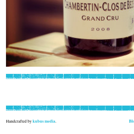
kubus media
Bl
Handcrafted by
.