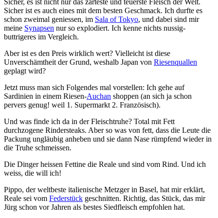
Sicher, es ist nicht nur das zarteste und teuerste Fleisch der Welt.
Sicher ist es auch eines mit dem besten Geschmack. Ich durfte es
schon zweimal geniessen, im
Sala of Tokyo
, und dabei sind mir
meine
Synapsen
nur so explodiert. Ich kenne nichts nussig-
buttrigeres im Vergleich.
Aber ist es den Preis wirklich wert? Vielleicht ist diese
Unverschämtheit der Grund, weshalb Japan von
Riesenquallen
geplagt wird?
Jetzt muss man sich Folgendes mal vorstellen: Ich gehe auf
Sardinien in einem Riesen-
Auchan
shoppen (an sich ja schon
pervers genug! weil 1. Supermarkt 2. Französisch).
Und was finde ich da in der Fleischtruhe? Total mit Fett
durchzogene Rindersteaks. Aber so was von fett, dass die Leute die
Packung ungläubig anheben und sie dann Nase rümpfend wieder in
die Truhe schmeissen.
Die Dinger heissen Fettine die Reale und sind vom Rind. Und ich
weiss, die will ich!
Pippo, der weltbeste italienische Metzger in Basel, hat mir erklärt,
Reale sei vom
Federstück
geschnitten. Richtig, das Stück, das mir
Jürg schon vor Jahren als bestes Siedfleisch empfohlen hat.