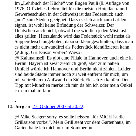
Im „Lehrbuch der Küche“ von Eugen Pauli (8. Auflage von
1976, Offizielles Lehrmittel für die meisten Hotelfach- und
Gewerbeschulen in der Schweiz) ist das Federstück auch
„nur“ zum Sieden geeignet. Dass es sich auch zum Grillen
eignet, ist wohl keine Erfindung der Schweizer. Der
Deutschen auch nicht, obwohl die wirklich
jeden Mist
fast
alles grillen. Hierzulande wird das Federstück wohl meist als
Suppenfleisch angeboten, dazu so klein geschnitten, dass man
es nicht mehr einwandfrei als Federstück identifizieren kann.
@ Jürg: Grillsaison vorbei? Wieso?
@ Kaltmamsell: Es gibt eine Filiale in Hannover, auch eine in
Berlin. Bayern ist zwar ziemlich groß, aber zum nahen
Umfeld würde ich Hannover und Berlin nicht zählen. Leider
sind beide Städte immer noch zu weit entfernt für mich, um
mit vertretbarem Aufwand ein Stück Fleisch zu kaufen. Den
Tipp mit München merke ich mir, da bin ich oder mein Onkel
ca. ein mal im Jahr.
-
Jürg
am
27. Oktober 2007 at 20:22
:
@ Mike Seeger: sorry, es sollte heissen „für MICH ist die
Grillsaison vorbei“. Mein Grill steht vor dem Gartenhaus, im
Garten halte ich mich nur im Sommer auf . . .