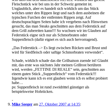
Fleischstück wie bei uns in der Schweiz gemeint ist.
Unglaublich, aber es handelt sich wirklich um das Stück
welches unter den Rippen liegt und nach dem ausbeinen die
typischen Furchen der entfernten Rippen zeigt. Auf
deutschsprachigen Seiten habe ich vergebens nach Hinweisen
gesucht, das man Steaks geschnitten aus dem Federstück auf
dem Grill zubereiten kann!!! So wuchsen wir im Glauben auf
Federstück eigne sich nur als Schmorbraten oder
Suppenfleisch (dafür eignet es sich auch hervorragend).
„Das Federstück –> Es liegt zwischen Rücken und Brust und
wird für Siedfleisch oder saftige Schmorbraten verwendet“.
Schade, wirklich schade das die Grillsaison zuende ist! Glaubt
mir, das erste was nächstes Jahr meinen Grillrost berühren
wird, werden „FETTINE DI REALE“ sein, geschnitten aus
einem guten Stück „Suppenfleisch“ vom Federstück!!!
Irgendwie kann ich es erst glauben wenn ich es selbst probiert
habe…
ps: Suppenfleisch ist rund zweidrittel günstiger als
beispielsweise Hohrücken.
-
Mike Seeger
am
27. Oktober 2007 at 14:35
: