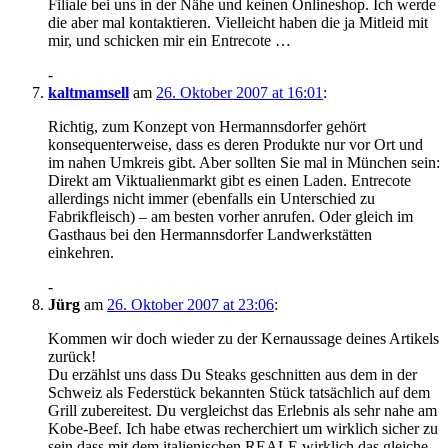
Filiale bei uns in der Nähe und keinen Onlineshop. Ich werde
die aber mal kontaktieren. Vielleicht haben die ja Mitleid mit
mir, und schicken mir ein Entrecote …
-
kaltmamsell
am
26. Oktober 2007 at 16:01
:
Richtig, zum Konzept von Hermannsdorfer gehört
konsequenterweise, dass es deren Produkte nur vor Ort und
im nahen Umkreis gibt. Aber sollten Sie mal in München sein:
Direkt am Viktualienmarkt gibt es einen Laden. Entrecote
allerdings nicht immer (ebenfalls ein Unterschied zu
Fabrikfleisch) – am besten vorher anrufen. Oder gleich im
Gasthaus bei den Hermannsdorfer Landwerkstätten
einkehren.
-
Jürg
am
26. Oktober 2007 at 23:06
:
Kommen wir doch wieder zu der Kernaussage deines Artikels
zurück!
Du erzählst uns dass Du Steaks geschnitten aus dem in der
Schweiz als Federstück bekannten Stück tatsächlich auf dem
Grill zubereitest. Du vergleichst das Erlebnis als sehr nahe am
Kobe-Beef. Ich habe etwas recherchiert um wirklich sicher zu
sein dass mit dem italienischen REALE wirklich das gleiche