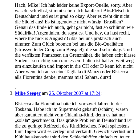
Hach, MIke! Ich hab leider keine Export-Quelle, sorry. Aber
was du schreibst, stimmt schon. Ich kaufe oft Bio-Fleisch in
Deutschland und es ist grad so okay. Aber es zieht dir nicht
die Stiefel aus! Es ist irgendwie nicht würzig. Brasilien?
Genau das finde ich auch, geht gar nicht, fast so schlimm wie
Südafrika! Argentinien, du sagst es. Und hey, du hast recht,
where the fuck is Angus!? Gibts bei uns praktisch auch
nimmer. Zum Glück boomen bei uns die Bio-Qualitäten
(Grossverteiler Coop zum Beispiel), die sind sehr okay. Und
die verflixten Franzosen (in Grenznähe), die haben echt klasse
Sorten – so richtig zum rare essen! Italien ist halt zu weit weg
um einzukaufen und Import in die CH oder D kenn ich nicht.
Aber wenn ich an so eine Tagliata di Manzo oder Bistecca
alla Fiorentina denke, mamma mia! Sahara, durst!
-
Mike Seeger
am
25. Oktober 2007 at 17:24
:
Bistecca alla Fiorentina hatte ich vor zwei Jahren in der
Toskana. Habe ich im Supermarkt gekauft (schäm), waren
aber garantiert nicht vom Chianina-Rind, denn es hat nur
„solala“ geschmeckt. Das größte Problem in Deutschland ist
die zu geringe Reifezeit des Rindfleisches. Nach spätestens
fünf Tagen wird es zerlegt und verkauft. Gewichtsverlust und
Kühlhauskapazität sind den Schlachthöfen einfach zu teuer.