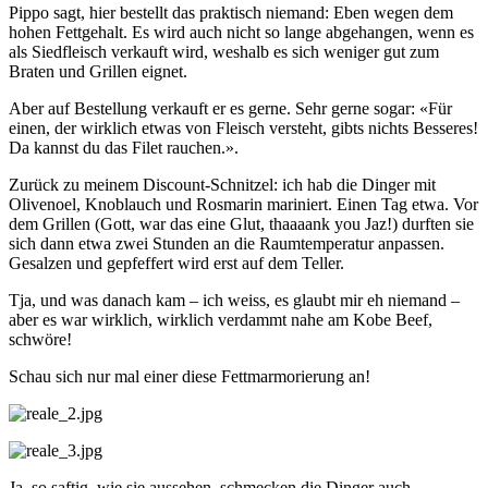
Pippo sagt, hier bestellt das praktisch niemand: Eben wegen dem
hohen Fettgehalt. Es wird auch nicht so lange abgehangen, wenn es
als Siedfleisch verkauft wird, weshalb es sich weniger gut zum
Braten und Grillen eignet.
Aber auf Bestellung verkauft er es gerne. Sehr gerne sogar: «Für
einen, der wirklich etwas von Fleisch versteht, gibts nichts Besseres!
Da kannst du das Filet rauchen.».
Zurück zu meinem Discount-Schnitzel: ich hab die Dinger mit
Olivenoel, Knoblauch und Rosmarin mariniert. Einen Tag etwa. Vor
dem Grillen (Gott, war das eine Glut, thaaaank you Jaz!) durften sie
sich dann etwa zwei Stunden an die Raumtemperatur anpassen.
Gesalzen und gepfeffert wird erst auf dem Teller.
Tja, und was danach kam – ich weiss, es glaubt mir eh niemand –
aber es war wirklich, wirklich verdammt nahe am Kobe Beef,
schwöre!
Schau sich nur mal einer diese Fettmarmorierung an!
Ja, so saftig, wie sie aussehen, schmecken die Dinger auch.