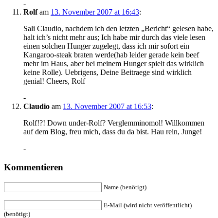
-
Rolf
am
13. November 2007 at 16:43
:
Sali Claudio, nachdem ich den letzten „Bericht“ gelesen habe,
halt ich’s nicht mehr aus; Ich habe mir durch das viele lesen
einen solchen Hunger zugelegt, dass ich mir sofort ein
Kangaroo-steak braten werde(hab leider gerade kein beef
mehr im Haus, aber bei meinem Hunger spielt das wirklich
keine Rolle). Uebrigens, Deine Beitraege sind wirklich
genial! Cheers, Rolf
-
Claudio
am
13. November 2007 at 16:53
:
Rolf!?! Down under-Rolf? Verglemminomol! Willkommen
auf dem Blog, freu mich, dass du da bist. Hau rein, Junge!
-
Kommentieren
Name (benötigt)
E-Mail (wird nicht veröffentlicht)
(benötigt)