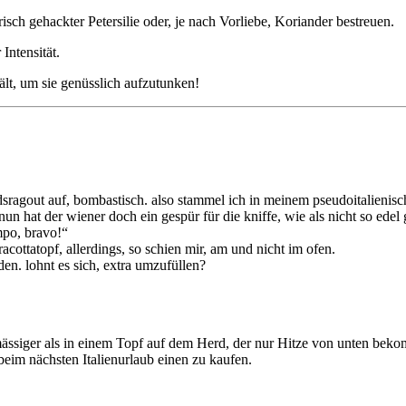
ch gehackter Petersilie oder, je nach Vorliebe, Koriander bestreuen.
 Intensität.
lt, um sie genüsslich aufzutunken!
ndsragout auf, bombastisch. also stammel ich in meinem pseudoitalienis
un hat der wiener doch ein gespür für die kniffe, wie als nicht so edel
mpo, bravo!“
racottatopf, allerdings, so schien mir, am und nicht im ofen.
en. lohnt es sich, extra umzufüllen?
mässiger als in einem Topf auf dem Herd, der nur Hitze von unten bekom
beim nächsten Italienurlaub einen zu kaufen.