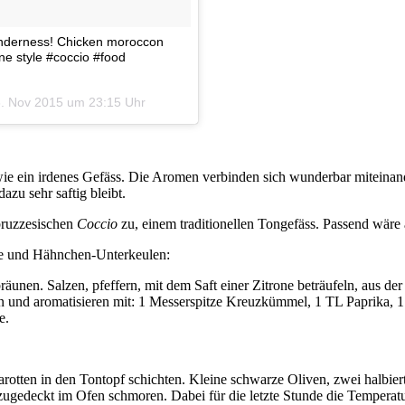
 tenderness! Chicken moroccon
ne style #coccio #food
. Nov 2015 um 23:15 Uhr
 wie ein irdenes Gefäss. Die Aromen verbinden sich wunderbar mitein
azu sehr saftig bleibt.
abruzzesischen
Coccio
zu, einem traditionellen Tongefäss. Passend wäre
se und Hähnchen-Unterkeulen:
äunen. Salzen, pfeffern, mit dem Saft einer Zitrone beträufeln, aus de
n und aromatisieren mit: 1 Messerspitze Kreuzkümmel, 1 TL Paprika, 1 
e.
rotten in den Tontopf schichten. Kleine schwarze Oliven, zwei halbi
zugedeckt im Ofen schmoren. Dabei für die letzte Stunde die Temperat