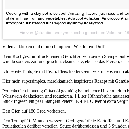
Cooking with a clay pot is so cool. Amazing flavors, juiciness and
style with saffron and vegetables. #claypot #chicken #morocco #taji
#foodporn #instafood #instagood #yummy #dailyfood
Ein von @claudio_anonymekoeche gepostetes Video am
16
Video anklicken und dran schnuppern. Was für ein Duft!
Kein Kochgeschirr drückt einem Gericht so sehr seinen Stempel auf
wird besonders zart und geschmacksintensiv, ebenso das Fleisch, das d
Ich bereite Eintöpfe mit Fisch, Fleisch oder Gemüse am liebsten im 
Hier mein supersimples, marokkanisch inspiriertes Rezept mit Gemü
Pouletkeulen in wenig Olivenöl geduldig bei mittlerer Hitze rundum br
Weisswein deglacieren und reduzieren. 1 Liter Hühnerbrühe angiesse
Stück Ingwer, ein paar Stängeln Petersilie, 4 EL Olivenöl extra vergin
Den Ofen auf 180 Grad vorheizen.
Den Tontopf 10 Minuten wässern. Grob gewürfelte Kartoffeln und Ka
Pouletkeulen darüber verteilen, Sauce darübergiessen und 3 Stunden 