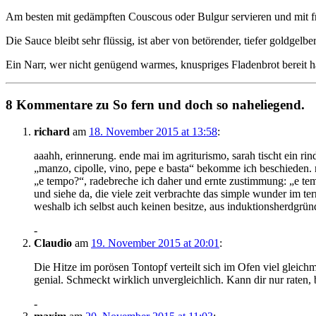
Am besten mit gedämpften Couscous oder Bulgur servieren und mit fris
Die Sauce bleibt sehr flüssig, ist aber von betörender, tiefer goldgelber
Ein Narr, wer nicht genügend warmes, knuspriges Fladenbrot bereit hä
8 Kommentare zu So fern und doch so naheliegend.
richard
am
18. November 2015 at 13:58
:
aaahh, erinnerung. ende mai im agriturismo, sarah tischt ein ri
„manzo, cipolle, vino, pepe e basta“ bekomme ich beschieden. n
„e tempo?“, radebreche ich daher und ernte zustimmung: „e te
und siehe da, die viele zeit verbrachte das simple wunder im ter
weshalb ich selbst auch keinen besitze, aus induktionsherdgründ
-
Claudio
am
19. November 2015 at 20:01
:
Die Hitze im porösen Tontopf verteilt sich im Ofen viel gleich
genial. Schmeckt wirklich unvergleichlich. Kann dir nur raten, 
-