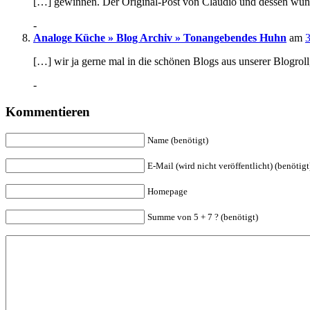
[…] gewinnen. Der Original-Post von Claudio und dessen wund
-
Analoge Küche » Blog Archiv » Tonangebendes Huhn
am
3
[…] wir ja gerne mal in die schönen Blogs aus unserer Blogrol
-
Kommentieren
Name (benötigt)
E-Mail (wird nicht veröffentlicht) (benötigt
Homepage
Summe von 5 + 7 ? (benötigt)