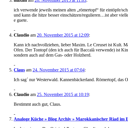
maxim
am
20. November 2015 at 11:03
:
ich verwende jeweils meinen alten „römertopf“ für eintöpfe/sch
und kann die hitze besser einschätzen/regulieren…ist aber viel
e guete.
-
Claudio
am
20. November 2015 at 12:09
:
Kann ich nachvollziehen, lieber Maxim. Le Creuset ist Kult. M
Ofen. Der Tontopf (den ich auch für Baccalà verwende) ist Ki
sondern auch auf dem Gas- oder Holzherd.
-
Claus
am
24. November 2015 at 07:04
:
Ich sag´ nur Westerwald. Kannenbäckerland. Römertopf, das Or
-
Claudio
am
25. November 2015 at 10:19
:
Bestimmt auch gut, Claus.
-
Analoge Küche » Blog Archiv » Marokkanischer Riad im 