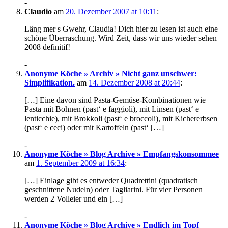
-
Claudio
am
20. Dezember 2007 at 10:11
:
Läng mer s Gwehr, Claudia! Dich hier zu lesen ist auch eine
schöne Überraschung. Wird Zeit, dass wir uns wieder sehen –
2008 definitif!
-
Anonyme Köche » Archiv » Nicht ganz unschwer:
Simplifikation.
am
14. Dezember 2008 at 20:44
:
[…] Eine davon sind Pasta-Gemüse-Kombinationen wie
Pasta mit Bohnen (past‘ e faggioli), mit Linsen (past‘ e
lenticchie), mit Brokkoli (past‘ e broccoli), mit Kichererbsen
(past‘ e ceci) oder mit Kartoffeln (past‘ […]
-
Anonyme Köche » Blog Archive » Empfangskonsommee
am
1. September 2009 at 16:34
:
[…] Einlage gibt es entweder Quadrettini (quadratisch
geschnittene Nudeln) oder Tagliarini. Für vier Personen
werden 2 Volleier und ein […]
-
Anonyme Köche » Blog Archive » Endlich im Topf