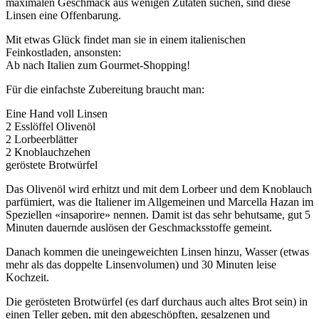
maximalen Geschmack aus wenigen Zutaten suchen, sind diese
Linsen eine Offenbarung.
Mit etwas Glück findet man sie in einem italienischen
Feinkostladen, ansonsten:
Ab nach Italien zum Gourmet-Shopping!
Für die einfachste Zubereitung braucht man:
Eine Hand voll Linsen
2 Esslöffel Olivenöl
2 Lorbeerblätter
2 Knoblauchzehen
geröstete Brotwürfel
Das Olivenöl wird erhitzt und mit dem Lorbeer und dem Knoblauch
parfümiert, was die Italiener im Allgemeinen und Marcella Hazan im
Speziellen «insaporire» nennen. Damit ist das sehr behutsame, gut 5
Minuten dauernde auslösen der Geschmacksstoffe gemeint.
Danach kommen die uneingeweichten Linsen hinzu, Wasser (etwas
mehr als das doppelte Linsenvolumen) und 30 Minuten leise
Kochzeit.
Die gerösteten Brotwürfel (es darf durchaus auch altes Brot sein) in
einen Teller geben, mit den abgeschöpften, gesalzenen und