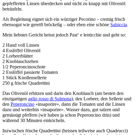
gepfefferten Linsen überdecken und nicht zu knapp mit Olivenöl
beträufeln.
Als Begleitung eignet sich ein würziger Pecorino – cremig frisch
ebensogut wie gereift bröckelig – oder eben eine schöne
Salsiccia
.
Mein liebstes Gericht heisst jedoch Past‘ e lenticchie und geht so:
2 Hand voll Linsen
4 Esslöffel Olivenöl
2 Lorbeerblätter
2 Knoblauchzehen
1/2 Peperoncinoschote
2 Esslöffel passierte Tomaten
1 Stück Knollensellerie
250 g frische Quadrettini
Das Olivenöl erhitzen und darin den Knoblauch (am besten den
einzigartigen
aglio rosso di Sulmona
), den Lorbeer, den Sellerie und
den
Peperoncino
«insaporire», dann die Tomaten und die Linsen
dazu und weiterhin «insaporire». Wasser dazu, gut salzen und
gemässigt pfeffern (wir haben ja schon Peperoncino drin) und
während 30 Minuten einköcheln.
Inzwischen frische Quadrettini (heissen teilweise auch Quadrucci)