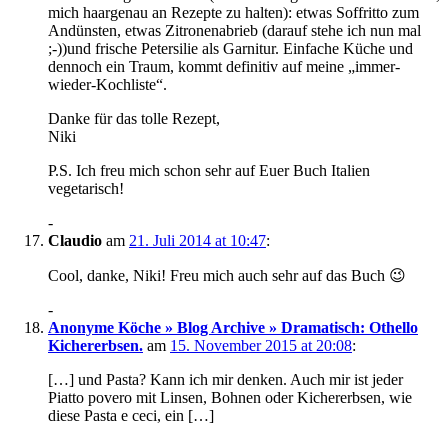
mich haargenau an Rezepte zu halten): etwas Soffritto zum
Andünsten, etwas Zitronenabrieb (darauf stehe ich nun mal
;-))und frische Petersilie als Garnitur. Einfache Küche und
dennoch ein Traum, kommt definitiv auf meine „immer-
wieder-Kochliste“.
Danke für das tolle Rezept,
Niki
P.S. Ich freu mich schon sehr auf Euer Buch Italien
vegetarisch!
-
Claudio
am
21. Juli 2014 at 10:47
:
Cool, danke, Niki! Freu mich auch sehr auf das Buch 😉
-
Anonyme Köche » Blog Archive » Dramatisch: Othello
Kichererbsen.
am
15. November 2015 at 20:08
:
[…] und Pasta? Kann ich mir denken. Auch mir ist jeder
Piatto povero mit Linsen, Bohnen oder Kichererbsen, wie
diese Pasta e ceci, ein […]