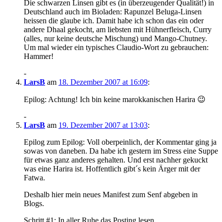
Die schwarzen Linsen gibt es (in überzeugender Qualität!) in
Deutschland auch im Bioladen: Rapunzel Beluga-Linsen
heissen die glaube ich. Damit habe ich schon das ein oder
andere Dhaal gekocht, am liebsten mit Hühnerfleisch, Curry
(alles, nur keine deutsche Mischung) und Mango-Chutney.
Um mal wieder ein typisches Claudio-Wort zu gebrauchen:
Hammer!
-
LarsB
am
18. Dezember 2007 at 16:09
:
Epilog: Achtung! Ich bin keine marokkanischen Harira 😉
-
LarsB
am
19. Dezember 2007 at 13:03
:
Epilog zum Epilog: Voll oberpeinlich, der Kommentar ging ja
sowas von daneben. Da habe ich gestern im Stress eine Suppe
für etwas ganz anderes gehalten. Und erst nachher gekuckt
was eine Harira ist. Hoffentlich gibt´s kein Ärger mit der
Fatwa.
Deshalb hier mein neues Manifest zum Senf abgeben in
Blogs.
Schritt #1: In aller Ruhe das Posting lesen