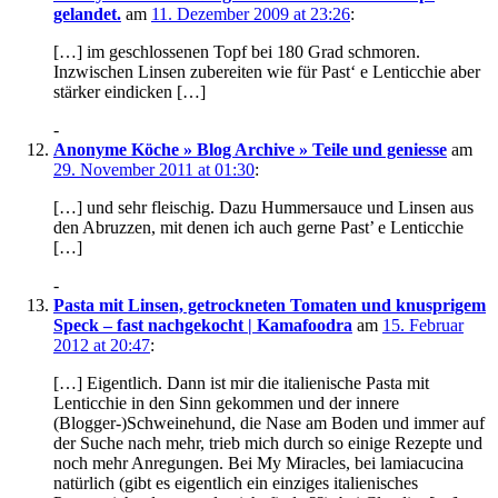
gelandet.
am
11. Dezember 2009 at 23:26
:
[…] im geschlossenen Topf bei 180 Grad schmoren.
Inzwischen Linsen zubereiten wie für Past‘ e Lenticchie aber
stärker eindicken […]
-
Anonyme Köche » Blog Archive » Teile und geniesse
am
29. November 2011 at 01:30
:
[…] und sehr fleischig. Dazu Hummersauce und Linsen aus
den Abruzzen, mit denen ich auch gerne Past’ e Lenticchie
[…]
-
Pasta mit Linsen, getrockneten Tomaten und knusprigem
Speck – fast nachgekocht | Kamafoodra
am
15. Februar
2012 at 20:47
:
[…] Eigentlich. Dann ist mir die italienische Pasta mit
Lenticchie in den Sinn gekommen und der innere
(Blogger-)Schweinehund, die Nase am Boden und immer auf
der Suche nach mehr, trieb mich durch so einige Rezepte und
noch mehr Anregungen. Bei My Miracles, bei lamiacucina
natürlich (gibt es eigentlich ein einziges italienisches