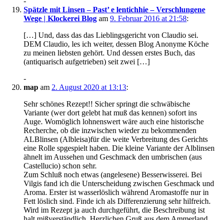
-
Spätzle mit Linsen – Past’ e lentichhie – Verschlungene
Wege | Klockerei Blog
am
9. Februar 2016 at 21:58
:
[…] Und, dass das das Lieblingsgericht von Claudio sei.
DEM Claudio, les ich weiter, dessen Blog Anonyme Köche
zu meinen liebsten gehört. Und dessen erstes Buch, das
(antiquarisch aufgetrieben) seit zwei […]
-
map
am
2. August 2020 at 13:13
:
Sehr schönes Rezept!! Sicher springt die schwäbische
Variante (wer dort gelebt hat muß das kennen) sofort ins
Auge. Womöglich lohnenswert wäre auch eine historische
Recherche, ob die inzwischen wieder zu bekommenden
ALBlinsen (Albleisa)für die weite Verbreitung des Gerichts
eine Rolle spgespielt haben. Die kleine Variante der Alblinsen
ähnelt im Aussehen und Geschmack den umbrischen (aus
Castellucio) schon sehr.
Zum Schluß noch etwas (angelesene) Besserwisserei. Bei
Vilgis fand ich die Unterscheidung zwischen Geschmack und
Aroma. Erster ist wasserlöslich während Aromastoffe nur in
Fett löslich sind. Finde ich als Differenzierung sehr hilfreich.
Wird im Rezept ja auch durchgeführt, die Beschreibung ist
halt mißverständlich. Herzlichen Gruß aus dem Ammerland