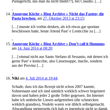
Pastagericht, das man da nicht findet??), bei Claudio. […]
-
Anonyme Köche » Blog Archive » Nicht das Fasten; die
Pasta brechen.
am
27. Oktober 2013 at 23:15
:
[…] musste ich vorhin denken, als ich etwas gar spontan
beschlossen hatte, heute Abend Past’ e Lenticchie zu […]
-
Anonyme Köche » Blog Archive » Don’t call it Hummus
am
14. Juni 2014 at 08:20
:
[…] einmal nicht aus Santo Stefano di Sessanio, mit denen ich
gerne Past’ e lenticchie, also Linsensuppe, mache, sondern
aus der Provinz […]
-
Niki
am
4. Juli 2014 at 19:44
:
Schade, dass ich das Rezept nicht schon 2007 kannte,
Sohnemann und ich sind nämlich wirklich schwer begeistert
davon und haben jeder 2 große Teller gegessen. Im Internet
habe ich umbrische Linsen aufgetrieben (die schmecken
wirklich grandios), Nudeln waren wie üblich selbstgemacht.
Abwandlung meinerseits (ich hab es irgendwie nicht so damit,