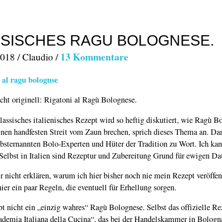
SISCHES RAGU BOLOGNESE.
13 Kommentare
018 / Claudio /
icht originell: Rigatoni al Ragù Bolognese.
assisches italienisches Rezept wird so heftig diskutiert, wie Ragù B
inen handfesten Streit vom Zaun brechen, sprich dieses Thema an. D
elbsternannten Bolo-Experten und Hüter der Tradition zu Wort. Ich ka
 Selbst in Italien sind Rezeptur und Zubereitung Grund für ewigen Da
r nicht erklären, warum ich hier bisher noch nie mein Rezept veröffen
ier ein paar Regeln, die eventuell für Erhellung sorgen.
bt nicht ein „einzig wahres“ Ragù Bolognese. Selbst das offizielle Re
demia Italiana della Cucina“, das bei der Handelskammer in Bologna