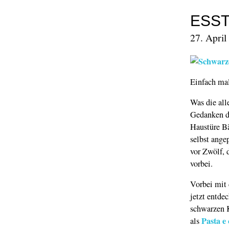
ESST
27. April
Einfach ma
Was die all
Gedanken da
Haustüre Bä
selbst ange
vor Zwölf, 
vorbei.
Vorbei mit 
jetzt entde
schwarzen K
Pasta e 
als