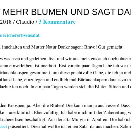
 MEHR BLUMEN UND SAGT DA
3 Kommentare
 2018 / Claudio /
l innehalten und Mutter Natur Danke sagen: Bravo! Gut gemacht.
es wachsen und gedeihen lässt und wir uns meistens auch noch ohne 
ran einverleiben, ist unerhört. Erst vor ein paar Tagen habe ich vor u
rlauchknospen gesammelt, um diese prachtvolle Gabe, die ich ja nic
pflanzt habe, einzulegen und endlich mal Bärlauchkapern daraus zu 
dachte ich noch. In ein paar Tagen werden sich die Blüten öffnen und 
den Knospen, ja. Aber die Blüten! Die kann man ja auch essen! Dass i
cke – unerklärlich. Eher zufällig. Ich habe mich mit der Zubereitung v
ichererbsen beschäftigt. Aus der alta Murgia in Apulien. Die hab ic
ceci
präsentiert. Diesmal wollte ich einen Salat daraus machen. Sch