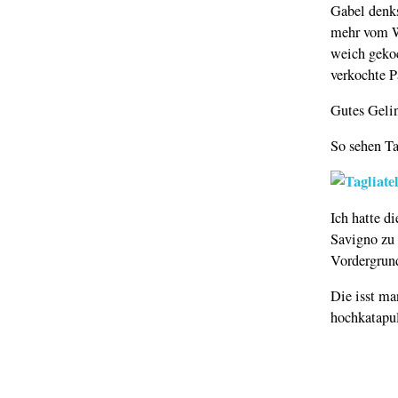
Gabel denks
mehr vom We
weich gekoc
verkochte P
Gutes Geli
So sehen Tag
Ich hatte d
Savigno zu 
Vordergrund
Die isst ma
hochkatapul