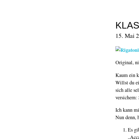
KLAS
15. Mai 2
Original, n
Kaum ein kl
Willst du e
sich alle s
versichern:
Ich kann mi
Nun denn, h
Es gi
„Acca