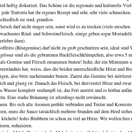
wird heftig diskutiert. Das Schöne ist die regionale und kulturelle Vielf
 jede Trattoria hat ihr eigenes Rezept und sehr, sehr viele schmecken,
schiedlich sie sind, grandios.
leisch darf nicht mager sein, sonst wird es zu trocken (viele mischen
wachsenes Rind- und Schweinefleisch, einige geben sogar Mortadell
rleber dazu).
offritto (Röstgemüse) darf nicht zu grob geschnitten sein, ideal sind 
 grösser sind als die gebratenen Hackfleischklümpchen, also etwa 5 
ls Gemüse und Fleisch zusammen braten! Jeder, der ein Minimum a
erständnis hat, weiss, dass die beiden unterschiedliche Hitze und Br
igen, also bitte nacheinander braten: Zuerst das Gemüse bei mittlerer
ich und glasig ist. Danach das Fleisch, bei dreiviertel Hitze und zwar
as Wasser komplett verdampft ist, das Fett austritt und es hörbar anfän
eln. Eine starke Bräunung ist allerdings nicht erwünscht.
rn. Bis sich alle Aromen perfekt verbinden und Textur und Konsiste
en, muss die Sauce tatsächlich mehrere Stunden auf dem Herd stehe
 köcheln! Jedes Blubbern ist schon zu viel an Hitze. Wir wollen hier 
ieren, reduzieren.