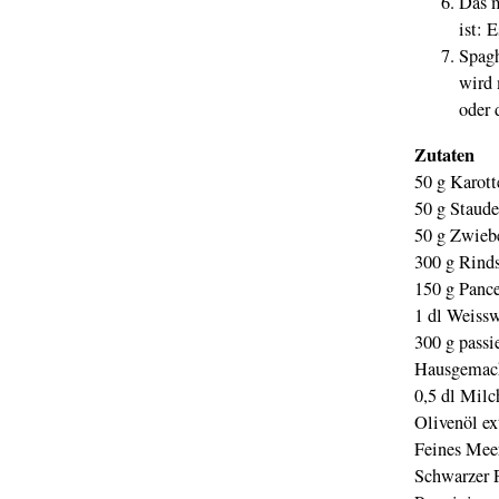
Das m
ist: 
Spagh
wird 
oder 
Zutaten
50 g Karott
50 g Staude
50 g Zwiebe
300 g Rinds
150 g Pance
1 dl Weiss
300 g passi
Hausgemach
0,5 dl Milc
Olivenöl ex
Feines Mee
Schwarzer P