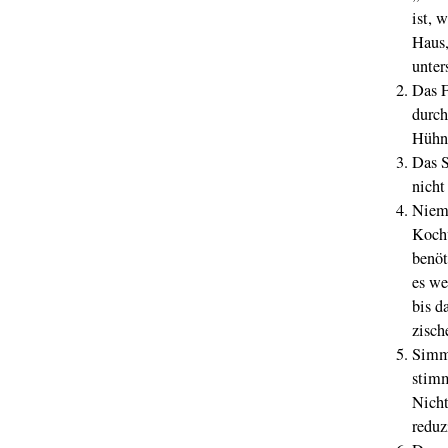
ist, 
Haus,
unter
Das F
durch
Hühne
Das S
nicht
Niema
Kochv
benöt
es we
bis d
zisch
Simme
stimm
Nicht
reduz