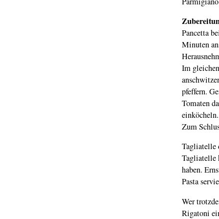
Parmigiano
Zubereitu
Pancetta be
Minuten ans
Herausnehme
Im gleichen
anschwitzen
pfeffern. G
Tomaten da
einköcheln.
Zum Schlus
Tagliatelle
Tagliatelle
haben. Ernst
Pasta servie
Wer trotzde
Rigatoni ei