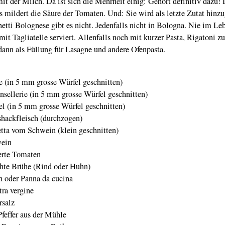
it der Milch. Da ist sich die Mehrheit einig: Gehört definitiv dazu!
Es mildert die Säure der Tomaten. Und: Sie wird als letzte Zutat hinzu
etti Bolognese gibt es nicht. Jedenfalls nicht in Bologna. Nie im Le
mit Tagliatelle serviert. Allenfalls noch mit kurzer Pasta, Rigatoni z
dann als Füllung für Lasagne und andere Ofenpasta.
e (in 5 mm grosse Würfel geschnitten)
nsellerie (in 5 mm grosse Würfel geschnitten)
l (in 5 mm grosse Würfel geschnitten)
hackfleisch (durchzogen)
tta vom Schwein (klein geschnitten)
wein
erte Tomaten
te Brühe (Rind oder Huhn)
h oder Panna da cucina
tra vergine
rsalz
feffer aus der Mühle