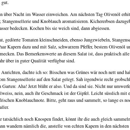
 gut.
en über Nacht im Wasser einweichen. Am nächsten Tag Olivenöl erhi
, Stangensellerie und Knoblauch aromatisieren. Kichererbsen dazuge
asser bedecken. Kochen bis sie weich sind, dann abgiessen.
at, gedörrte Tomaten kleinschneiden, ebenso Jungzwiebeln, Stangense
Paar Kapern dazu und mit Salz, schwarzem Pfeffer, bestem Olivenöl 
mecken. Das Bemerkenswerte an diesem Salat ist, dass praktisch alle
hr über in guter Qualität verfügbar sind.
Anrichten, dachte ich so: Bisschen was Grünes wär noch nett und ha
om Stangensellerie auf den Salat gelegt. Sah irgendwie recht grobschl
n Garten: Aha! Jetzt blüht er also. Und da sind sie. Nicht nur umwerf
lweiss, nein, auch ihr Geschmack ist der Gipfel. Leicht süsslich mit 
 frischen Knoblauchnote. Bitte, geht raus und sammelt, so lange es no
ller.
hr tatsächlich noch Knospen findet, könnt ihr die auch gleich sammel
ann wandern nämlich die, anstelle von echten Kapern in den nächsten