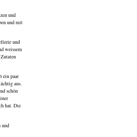
tzen und
ben und mit
llerie und
und weissem
 Zutaten
b ein paar
ächtig aus.
end schön
einer
ch hat. Die
n und