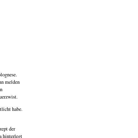
olognese.
ann melden
nn
uerzwist.
tlicht habe.
zept der
 hinterlegt