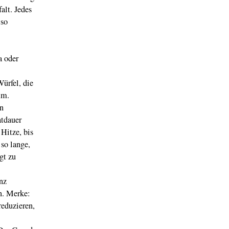
alt. Jedes
 so
a oder
Würfel, die
mm.
n
atdauer
 Hitze, bis
 so lange,
gt zu
nz
n. Merke:
reduzieren,