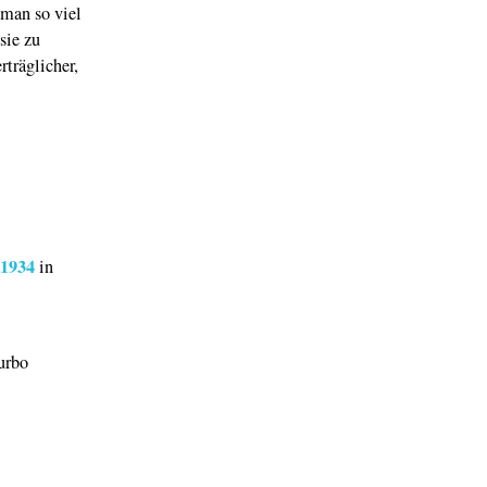
 man so viel
sie zu
träglicher,
 1934
in
urbo