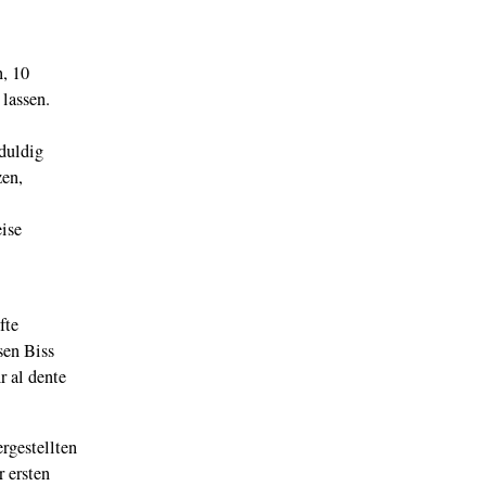
n, 10
lassen.
eduldig
zen,
ise
fte
sen Biss
r al dente
rgestellten
r ersten