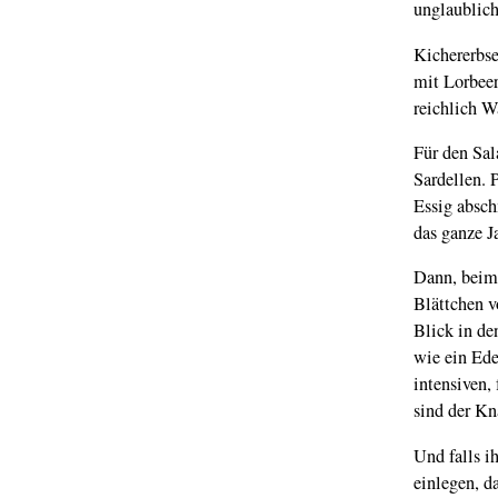
unglaublich
Kichererbs
mit Lorbeer
reichlich W
Für den Sal
Sardellen. 
Essig absch
das ganze Ja
Dann, beim 
Blättchen v
Blick in de
wie ein Ede
intensiven,
sind der Kna
Und falls i
einlegen, d