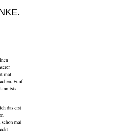
NKE.
einen
nserer
ht mal
machen. Fünf
dann ists
ch das erst
on
h schon mal
meckt