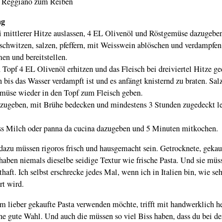
 Reggiano zum Reiben
ng
i mittlerer Hitze auslassen, 4 EL Olivenöl und Röstgemüse dazugebe
chwitzen, salzen, pfeffern, mit Weisswein ablöschen und verdampfen 
n und bereitstellen.
 Topf 4 EL Olivenöl erhitzen und das Fleisch bei dreiviertel Hitze g
 bis das Wasser verdampft ist und es anfängt knisternd zu braten. Sal
emüse wieder in den Topf zum Fleisch geben.
zugeben, mit Brühe bedecken und mindestens 3 Stunden zugedeckt le
s Milch oder panna da cucina dazugeben und 5 Minuten mitkochen.
 dazu müssen rigoros frisch und hausgemacht sein. Getrocknete, gekau
 haben niemals dieselbe seidige Textur wie frische Pasta. Und sie müs
haft. Ich selbst erschrecke jedes Mal, wenn ich in Italien bin, wie seh
rt wird.
m lieber gekaufte Pasta verwenden möchte, trifft mit handwerklich he
ne gute Wahl. Und auch die müssen so viel Biss haben, dass du bei de