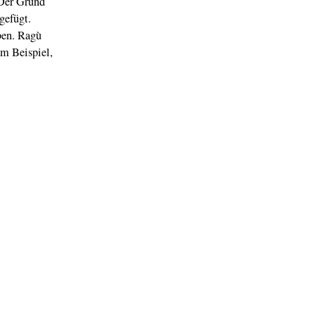
 Der Grund
gefügt.
ben. Ragù
um Beispiel,